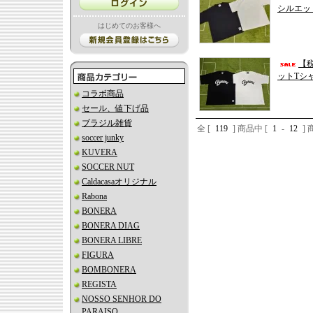
シルエット
はじめてのお客様へ
【税
ットTシャツ
コラボ商品
セール、値下げ品
ブラジル雑貨
全 [
119
] 商品中 [
1
-
12
]
soccer junky
KUVERA
SOCCER NUT
Caldacasaオリジナル
Rabona
BONERA
BONERA DIAG
BONERA LIBRE
FIGURA
BOMBONERA
REGISTA
NOSSO SENHOR DO
PARAISO