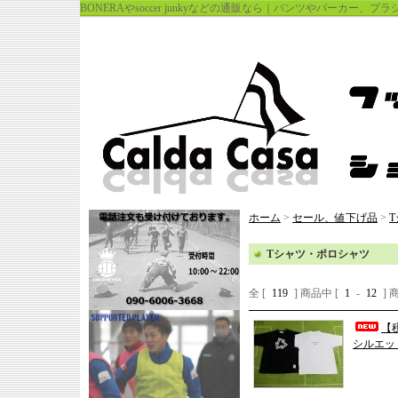
BONERAやsoccer junkyなどの通販なら｜パンツやパーカー、
ホーム
>
セール、値下げ品
>
Tシャツ・ポロシャツ
全 [
119
] 商品中 [
1
-
12
]
【税
シルエット