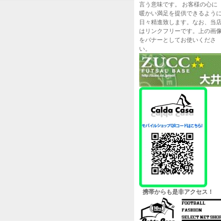
言う意味です。 お客様の心に
暖かい満足を提供できるよう
日々精進致します。なお、当
はリンクフリーです。上の画
をバナーとしてお使いくださ
い。
携帯からも是非アクセス！