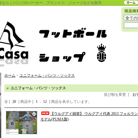
kyなどの通販なら｜パンツやパーカー、プラシャツ、ジャージなどを販売
ホーム
>
ユニフォーム・パンツ・ソックス
ユニフォーム・パンツ・ソックス
並び順を変更
[
お
全 [
20
] 商品中 [
1
-
12
] 商品を表示しています。
【ウルグアイ雑貨】 ウルグアイ代表 2013 フォルラン
モデル(PUMA製)