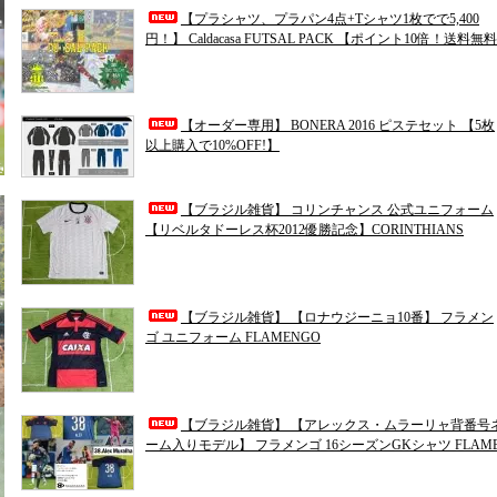
【プラシャツ、プラパン4点+Tシャツ1枚でで5,400
円！】 Caldacasa FUTSAL PACK 【ポイント10倍！送料無
【オーダー専用】 BONERA 2016 ピステセット 【5枚
以上購入で10%OFF!】
【ブラジル雑貨】 コリンチャンス 公式ユニフォーム
【リベルタドーレス杯2012優勝記念】CORINTHIANS
【ブラジル雑貨】 【ロナウジーニョ10番】 フラメン
ゴ ユニフォーム FLAMENGO
【ブラジル雑貨】 【アレックス・ムラーリャ背番号
ーム入りモデル】 フラメンゴ 16シーズンGKシャツ FLAM