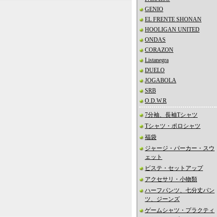
GENIO
EL FRENTE SHONAN
HOOLIGAN UNITED
ONDAS
CORAZON
Listanegra
DUELO
JOGABOLA
SRB
O.D.W.R
7分袖、長袖Tシャツ
Tシャツ・ポロシャツ
福袋
ジャージ・パーカー・スウ
ェット
ビステ・セットアップ
アクセサリ・小物類
ハーフパンツ、七分丈パン
ツ、ジーンズ
ゲームシャツ・プラクティ