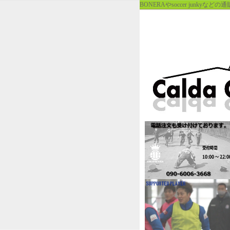
BONERAやsoccer jun