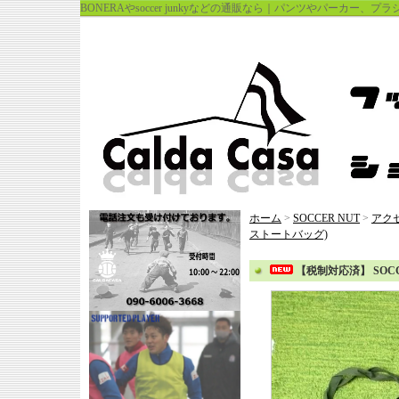
BONERAやsoccer junkyなどの通販なら｜パンツやパーカー、
ホーム
>
SOCCER NUT
>
アク
ストートバッグ)
【税制対応済】 SOCCE