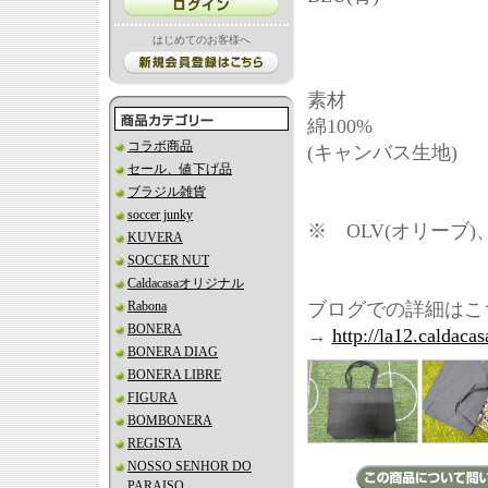
はじめてのお客様へ
素材
綿100%
コラボ商品
(キャンバス生地)
セール、値下げ品
ブラジル雑貨
soccer junky
※ OLV(オリーブ)
KUVERA
SOCCER NUT
Caldacasaオリジナル
Rabona
ブログでの詳細はこ
BONERA
→
http://la12.caldaca
BONERA DIAG
BONERA LIBRE
FIGURA
BOMBONERA
REGISTA
NOSSO SENHOR DO
PARAISO