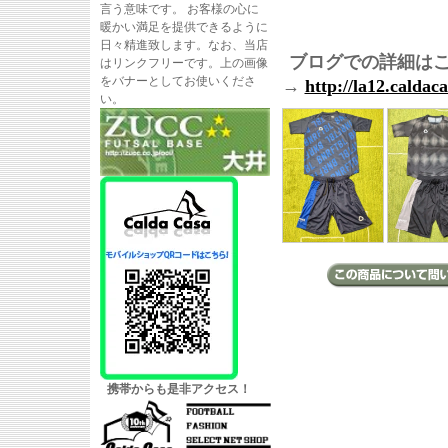
言う意味です。 お客様の心に
暖かい満足を提供できるように
日々精進致します。なお、当店
ブログでの詳細は
はリンクフリーです。上の画像
をバナーとしてお使いくださ
→
http://la12.caldac
い。
携帯からも是非アクセス！