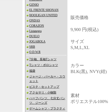
GENIO
EL FRENTE SHONAN
HOOLIGAN UNITED
販売価格
ONDAS
CORAZON
9,900 円(税込)
Listanegra
DUELO
サイズ
JOGABOLA
SRB
S,M,L,XL
O.D.W.R
7分袖、長袖Tシャツ
カラー
Tシャツ・ポロシャツ
福袋
BLK(黒), NVY(紺)
ジャージ・パーカー・スウ
ェット
ビステ・セットアップ
アクセサリ・小物類
素材
ハーフパンツ、七分丈パン
ポリエステル100%
ツ、ジーンズ
ゲームシャツ・プラクティ