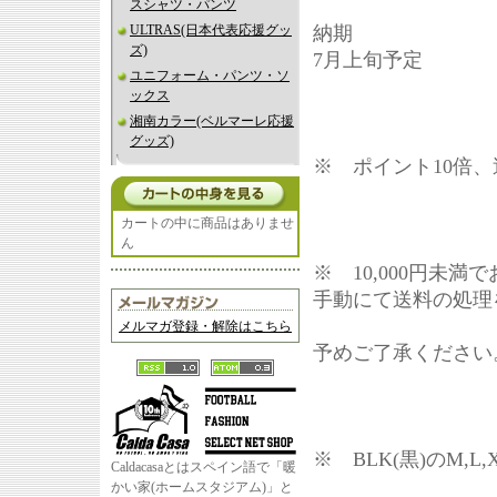
スシャツ・パンツ
ULTRAS(日本代表応援グッ
納期
ズ)
7月上旬予定
ユニフォーム・パンツ・ソ
ックス
湘南カラー(ベルマーレ応援
グッズ)
※ ポイント10倍
カートの中に商品はありませ
ん
※ 10,000円未
手動にて送料の処理
メルマガ登録・解除はこちら
予めご了承ください
※ BLK(黒)のM,
Caldacasaとはスペイン語で「暖
かい家(ホームスタジアム)」と