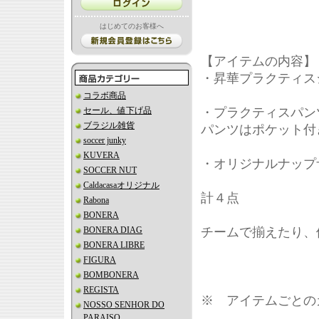
はじめてのお客様へ
【アイテムの内容】
・昇華プラクティス
コラボ商品
セール、値下げ品
・プラクティスパン
ブラジル雑貨
パンツはポケット付
soccer junky
KUVERA
・オリジナルナップ
SOCCER NUT
Caldacasaオリジナル
計４点
Rabona
BONERA
BONERA DIAG
チームで揃えたり、
BONERA LIBRE
FIGURA
BOMBONERA
REGISTA
※ アイテムごとの
NOSSO SENHOR DO
PARAISO