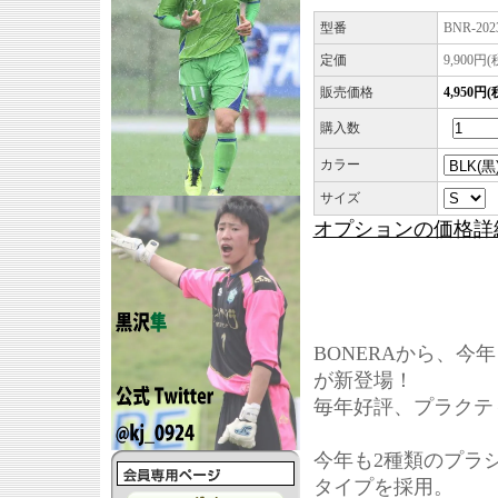
型番
BNR-202
定価
9,900円
販売価格
4,950円
購入数
カラー
サイズ
オプションの価格詳
BONERAから、
が新登場！
毎年好評、プラクテ
今年も2種類のプラ
タイプを採用。