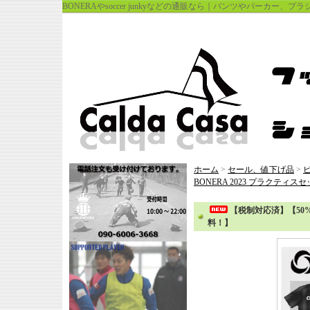
BONERAやsoccer junkyなどの通販なら｜パンツやパーカー、
ホーム
>
セール、値下げ品
>
BONERA 2023 プラクティ
【税制対応済】【50%
料！】