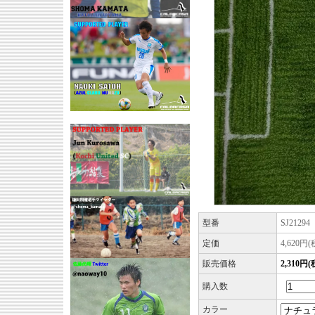
型番
SJ21294
定価
4,620円
販売価格
2,310円
購入数
カラー