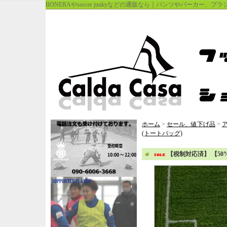
BONERAやsoccer junkyなどの通販なら｜パンツやパーカー、
ホーム
>
セール、値下げ品
>
(トートバッグ)
【税制対応済】 【50%OFF