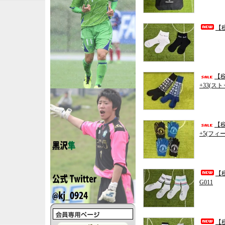
【税
【税
+33(ス
【税
+5(フィ
【税
G011
【税