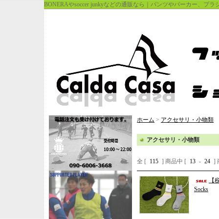
BONERAやsoccer junkyなどの通販なら｜パンツやパーカー、
ホーム
>
アクセサリ・小物類
アクセサリ・小物類
全 [
115
] 商品中 [
13
-
24
]
【税
Socks