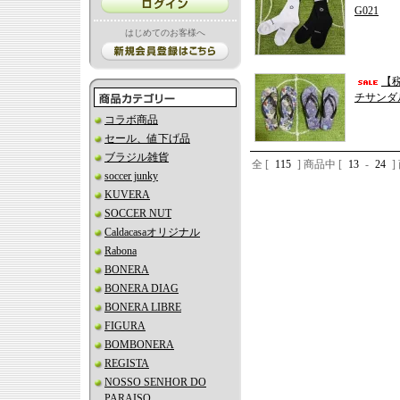
G021
はじめてのお客様へ
【税
チサンダル 
コラボ商品
セール、値下げ品
ブラジル雑貨
全 [
115
] 商品中 [
13
-
24
soccer junky
KUVERA
SOCCER NUT
Caldacasaオリジナル
Rabona
BONERA
BONERA DIAG
BONERA LIBRE
FIGURA
BOMBONERA
REGISTA
NOSSO SENHOR DO
PARAISO